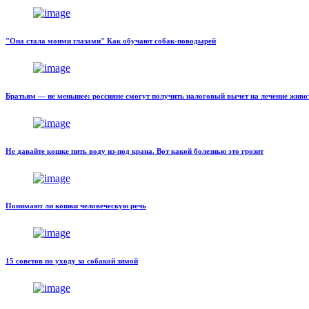
"Она стала моими глазами" Как обучают собак-поводырей
Братьям — не меньшее: россияне смогут получить налоговый вычет на лечение жив
Не давайте кошке пить воду из-под крана. Вот какой болезнью это грозит
Понимают ли кошки человеческую речь
15 советов по уходу за собакой зимой