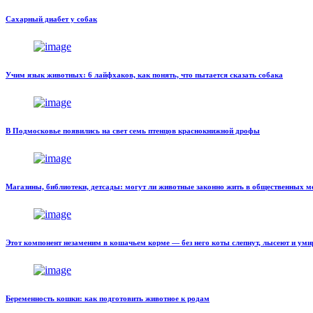
Сахарный диабет у собак
Учим язык животных: 6 лайфхаков, как понять, что пытается сказать собака
В Подмосковье появились на свет семь птенцов краснокнижной дрофы
Магазины, библиотеки, детсады: могут ли животные законно жить в общественных м
Этот компонент незаменим в кошачьем корме — без него коты слепнут, лысеют и ум
Беременность кошки: как подготовить животное к родам