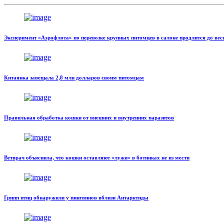
Эксперимент «Аэрофлота» по перевозке крупных питомцев в салоне продлится до ве
Китаянка завещала 2,8 млн долларов своим питомцам
Правильная обработка кошки от внешних и внутренних паразитов
Ветврач объяснила, что кошки оставляют «лужи» в ботинках не из мести
Грипп птиц обнаружили у пингвинов вблизи Антарктиды