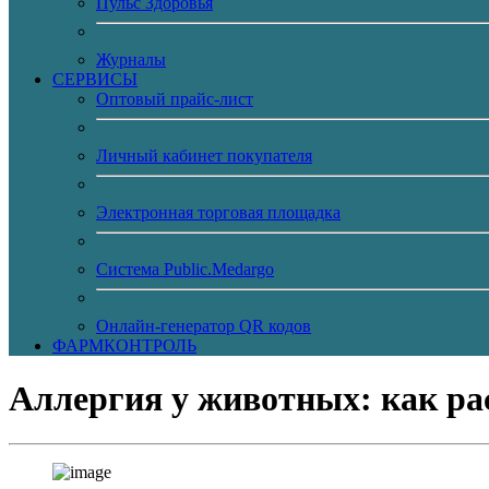
Пульс Здоровья
Журналы
CЕРВИСЫ
Оптовый прайс-лист
Личный кабинет покупателя
Электронная торговая площадка
Система Public.Medargo
Онлайн-генератор QR кодов
ФАРМКОНТРОЛЬ
Аллергия у животных: как ра