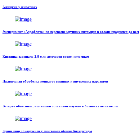
Аллергия у животных
Эксперимент «Аэрофлота» по перевозке крупных питомцев в салоне продлится до ве
Китаянка завещала 2,8 млн долларов своим питомцам
Правильная обработка кошки от внешних и внутренних паразитов
Ветврач объяснила, что кошки оставляют «лужи» в ботинках не из мести
Грипп птиц обнаружили у пингвинов вблизи Антарктиды