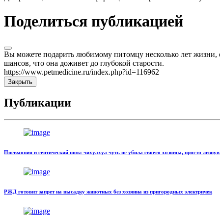
Поделиться публикацией
Вы можете подарить любимому питомцу несколько лет жизни, ес
шансов, что она доживет до глубокой старости.
https://www.petmedicine.ru/index.php?id=116962
Закрыть
Публикации
Пневмония и септический шок: чихуахуа чуть не убила своего хозяина, просто лизнув
РЖД готовит запрет на высадку животных без хозяина из пригородных электричек