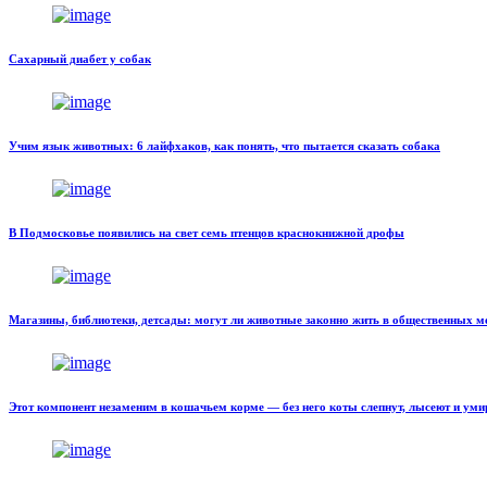
Сахарный диабет у собак
Учим язык животных: 6 лайфхаков, как понять, что пытается сказать собака
В Подмосковье появились на свет семь птенцов краснокнижной дрофы
Магазины, библиотеки, детсады: могут ли животные законно жить в общественных м
Этот компонент незаменим в кошачьем корме — без него коты слепнут, лысеют и ум