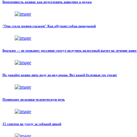
Беременность кошки: как подготовить животное к родам
"Она стала моими глазами" Как обучают собак-поводырей
Братьям — не меньшее: россияне смогут получить налоговый вычет на лечение жив
Не давайте кошке пить воду из-под крана. Вот какой болезнью это грозит
Понимают ли кошки человеческую речь
15 советов по уходу за собакой зимой