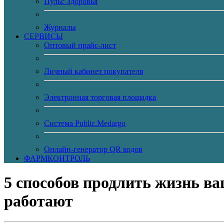
Пульс Здоровья
Журналы
CЕРВИСЫ
Оптовый прайс-лист
Личный кабинет покупателя
Электронная торговая площадка
Система Public.Medargo
Онлайн-генератор QR кодов
ФАРМКОНТРОЛЬ
5 способов продлить жизнь ва
работают