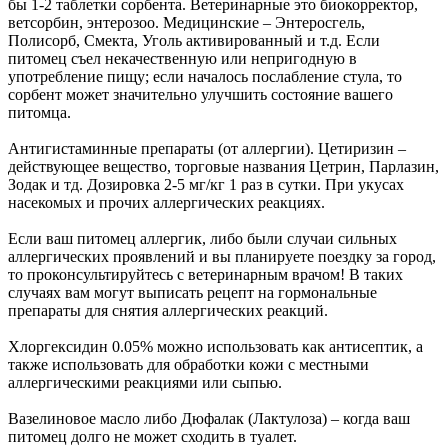
бы 1-2 таблетки сорбента. Ветеринарные это биокорректор,
ветсорбин, энтерозоо. Медицинские – Энтеросгель,
Полисорб, Смекта, Уголь активированный и т.д. Если
питомец съел некачественную или непригодную в
употребление пищу; если началось послабление стула, то
сорбент может значительно улучшить состояние вашего
питомца.
Антигистаминные препараты (от аллергии). Цетиризин –
действующее вещество, торговые названия Цетрин, Парлазин,
Зодак и тд. Дозировка 2-5 мг/кг 1 раз в сутки. При укусах
насекомых и прочих аллергических реакциях.
Если ваш питомец аллергик, либо были случаи сильных
аллергических проявлений и вы планируете поездку за город,
то проконсультируйтесь с ветеринарным врачом! В таких
случаях вам могут выписать рецепт на гормональные
препараты для снятия аллергических реакций.
Хлоргексидин 0.05% можно использовать как антисептик, а
также использовать для обработки кожи с местными
аллергическими реакциями или сыпью.
Вазелиновое масло либо Дюфалак (Лактулоза) – когда ваш
питомец долго не может сходить в туалет.