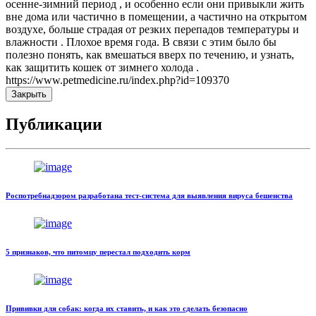
осенне-зимний период , и особенно если они привыкли жить
вне дома или частично в помещении, а частично на открытом
воздухе, больше страдая от резких перепадов температуры и
влажности . Плохое время года. В связи с этим было бы
полезно понять, как вмешаться вверх по течению, и узнать,
как защитить кошек от зимнего холода .
https://www.petmedicine.ru/index.php?id=109370
Закрыть
Публикации
Роспотребнадзором разработана тест-система для выявления вируса бешенства
5 признаков, что питомцу перестал подходить корм
Прививки для собак: когда их ставить, и как это сделать безопасно