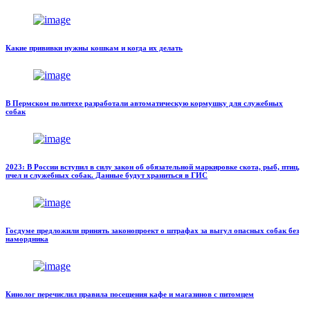
Какие прививки нужны кошкам и когда их делать
В Пермском политехе разработали автоматическую кормушку для служебных
собак
2023: В России вступил в силу закон об обязательной маркировке скота, рыб, птиц,
пчел и служебных собак. Данные будут храниться в ГИС
Госдуме предложили принять законопроект о штрафах за выгул опасных собак без
намордника
Кинолог перечислил правила посещения кафе и магазинов с питомцем