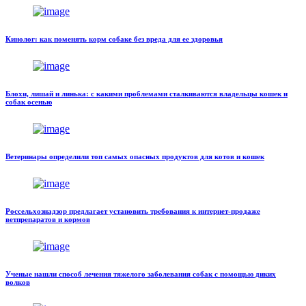
Кинолог: как поменять корм собаке без вреда для ее здоровья
Блохи, лишай и линька: с какими проблемами сталкиваются владельцы кошек и
собак осенью
Ветеринары определили топ самых опасных продуктов для котов и кошек
Россельхознадзор предлагает установить требования к интернет-продаже
ветпрепаратов и кормов
Ученые нашли способ лечения тяжелого заболевания собак с помощью диких
волков