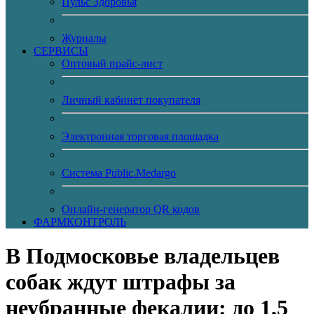
Пульс Здоровья
Журналы
CЕРВИСЫ
Оптовый прайс-лист
Личный кабинет покупателя
Электронная торговая площадка
Система Public.Medargo
Онлайн-генератор QR кодов
ФАРМКОНТРОЛЬ
В Подмосковье владельцев
собак ждут штрафы за
неубранные фекалии: до 1,5