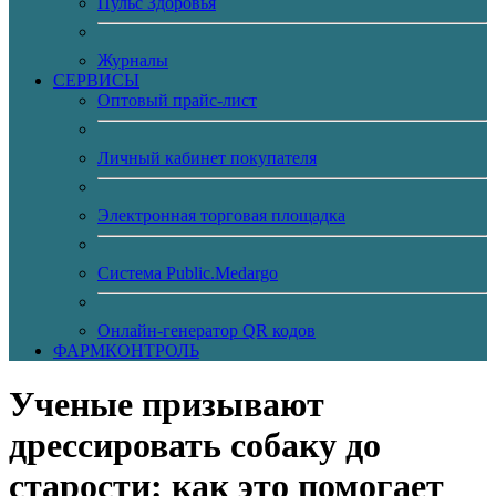
Пульс Здоровья
Журналы
CЕРВИСЫ
Оптовый прайс-лист
Личный кабинет покупателя
Электронная торговая площадка
Система Public.Medargo
Онлайн-генератор QR кодов
ФАРМКОНТРОЛЬ
Ученые призывают
дрессировать собаку до
старости: как это помогает