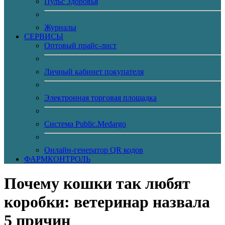
Пульс Здоровья
Журналы
CЕРВИСЫ
Оптовый прайс-лист
Личный кабинет покупателя
Электронная торговая площадка
Система Public.Medargo
Онлайн-генератор QR кодов
ФАРМКОНТРОЛЬ
Почему кошки так любят
коробки: ветеринар назвала
5 причин