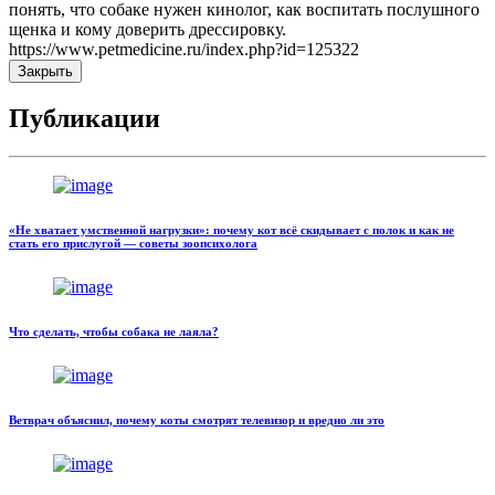
понять, что собаке нужен кинолог, как воспитать послушного
щенка и кому доверить дрессировку.
https://www.petmedicine.ru/index.php?id=125322
Закрыть
Публикации
«Не хватает умственной нагрузки»: почему кот всё скидывает с полок и как не
стать его прислугой — советы зоопсихолога
Что сделать, чтобы собака не лаяла?
Ветврач объяснил, почему коты смотрят телевизор и вредно ли это