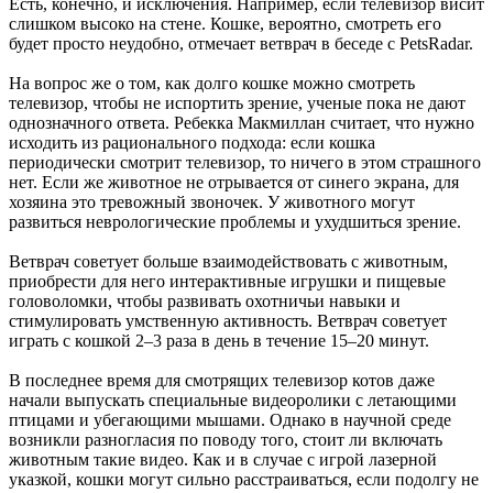
Есть, конечно, и исключения. Например, если телевизор висит
слишком высоко на стене. Кошке, вероятно, смотреть его
будет просто неудобно, отмечает ветврач в беседе с PetsRadar.
На вопрос же о том, как долго кошке можно смотреть
телевизор, чтобы не испортить зрение, ученые пока не дают
однозначного ответа. Ребекка Макмиллан считает, что нужно
исходить из рационального подхода: если кошка
периодически смотрит телевизор, то ничего в этом страшного
нет. Если же животное не отрывается от синего экрана, для
хозяина это тревожный звоночек. У животного могут
развиться неврологические проблемы и ухудшиться зрение.
Ветврач советует больше взаимодействовать с животным,
приобрести для него интерактивные игрушки и пищевые
головоломки, чтобы развивать охотничьи навыки и
стимулировать умственную активность. Ветврач советует
играть с кошкой 2–3 раза в день в течение 15–20 минут.
В последнее время для смотрящих телевизор котов даже
начали выпускать специальные видеоролики с летающими
птицами и убегающими мышами. Однако в научной среде
возникли разногласия по поводу того, стоит ли включать
животным такие видео. Как и в случае с игрой лазерной
указкой, кошки могут сильно расстраиваться, если подолгу не