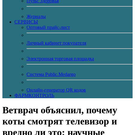
Пульс Здоровья
Журналы
CЕРВИСЫ
Оптовый прайс-лист
Личный кабинет покупателя
Электронная торговая площадка
Система Public.Medargo
Онлайн-генератор QR кодов
ФАРМКОНТРОЛЬ
Ветврач объяснил, почему
коты смотрят телевизор и
вредно ли это: научные