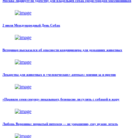
Москва лидирует по удобству для владельцев собак среди городов-миллионников
2 июля Международный День Собак
Ветеринар высказался об опасности кондиционера для домашних животных
Лекарства для животных в «человеческих» аптеках: мнения за и против
«Правило семи секунд» показывает, безопасно ли гулять с собакой в ​​жару
Любовь Воронина: пернатый питомец — не украшение, ему нужно летать