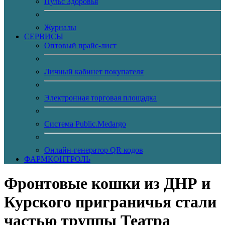
Пульс Здоровья
Журналы
CЕРВИСЫ
Оптовый прайс-лист
Личный кабинет покупателя
Электронная торговая площадка
Система Public.Medargo
Онлайн-генератор QR кодов
ФАРМКОНТРОЛЬ
Фронтовые кошки из ДНР и
Курского приграничья стали
частью труппы Театра