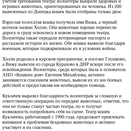
учетом требований театра: волонтеры выбрали здоровых и
игривых животных, ориентированных на человека. Из 200
вывезенных из Донецка кошек были отобраны только двое.
Взрослая полосатая кошка получила имя Вижа, а черный
котенок назван Холли. Оба животные хорошо перенесли
дорогу и сразу освоились в новом помещении театра.
Волонтеры также передали ветеринарные паспорта и
рассказали истории их жизни. Обе кошки выжили благодаря
военным, которые подкармливали их в условиях войны.
Холли родилась в курском приграничье, в поселке Глушково,
а Вижу вывезли из города Курахово в ДНР вскоре после его
освобождения. Волонтеры, среди которых была и основатель
АНО «Кошкин дом» Евгения Михайлова, активно
занимаются спасением животных, вывозя их из зон боевых
действий и предоставляя им необходимую помощь.
Куклачев выразил благодарность волонтерам за сложную и
ответственную операцию по передаче животных, отметив, что
они не только станут частью театра, но и получат
возможность попробовать себя на сцене. Театр кошек
Куклачева, работающий с 1990 года, продолжает привлекать
внимание к проблемам бездомных животных и активно
участвует в их спасении.