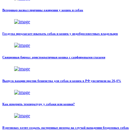
Ветеринар назвал причины ожирения у кошек и собак
Госдума предлагает изымать собак и кошек у недобросовестных владельцев
Священная бирма: аристократичная кошка с сапфировыми глазами
Выпуск вакцин против бешенства для собак и кошек в РФ увеличили на 26,4%
Как измерить температуру у собаки или кошки?
В регионах хотят создать экстренные номера на случай нападения бездомных собак