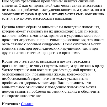
Еще одним тревожным проявлением является снижение
аппетита. Отказ от привычной еды может свидетельствовать
не только о проблемах с желудочно-кишечным трактом, но и о
заболеваниях зубов и десен. Питомцу может быть болезненно
есть, и это должно насторожить владельца.
Грезина также обратила внимание на поведение животных,
которое может указывать на их дискомфорт. Если питомец
начинает избегать контакта, прячется в укромные места или
проявляет агрессию на привычные прикосновения, это может
быть связано с болевым синдромом. Такие симптомы могут
возникать как при ортопедических нарушениях, так и при
других патологических процессах в организме.
Кроме того, ветеринар выделила и другие тревожные
признаки, которые могут служить поводом для визита к врачу.
Частое мяуканье или вокализация без видимой причины,
беспокойный сон, повышенная жажда, тревожность и
необоснованный страх – все это может указывать на
проблемы со здоровьем питомца. Важно помнить, что
внимательное отношение к поведению животного может
помочь выявить проблемы на ранних стадиях и обеспечить
своевременное лечение.
Источник :
Ссылка