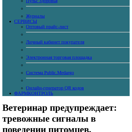
Пульс Здоровья
Журналы
CЕРВИСЫ
Оптовый прайс-лист
Личный кабинет покупателя
Электронная торговая площадка
Система Public.Medargo
Онлайн-генератор QR кодов
ФАРМКОНТРОЛЬ
Ветеринар предупреждает:
тревожные сигналы в
поведении питомцев,