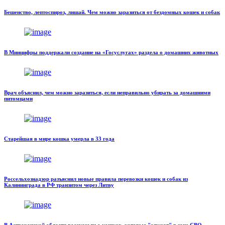
Бешенство, лептоспироз, лишай. Чем можно заразиться от бездомных кошек и собак
В Минцифры поддержали создание на «Госуслугах» раздела о домашних животных
Врач объяснил, чем можно заразиться, если неправильно убирать за домашними
питомцами
Старейшая в мире кошка умерла в 33 года
Россельхознадзор разъяснил новые правила перевозки кошек и собак из
Калининграда в РФ транзитом через Литву
В Астраханской области рассказали о кошках, которые "служат" в зоне СВО