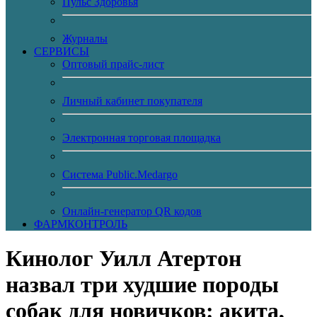
Пульс Здоровья
Журналы
CЕРВИСЫ
Оптовый прайс-лист
Личный кабинет покупателя
Электронная торговая площадка
Система Public.Medargo
Онлайн-генератор QR кодов
ФАРМКОНТРОЛЬ
Кинолог Уилл Атертон
назвал три худшие породы
собак для новичков: акита,