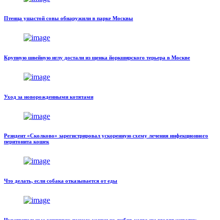
Птенца ушастой совы обнаружили в парке Москвы
Крупную швейную иглу достали из щенка йоркширского терьера в Москве
Уход за новорожденными котятами
Резидент «Сколково» зарегистрировал ускоренную схему лечения инфекционного
перитонита кошек
Что делать, если собака отказывается от еды