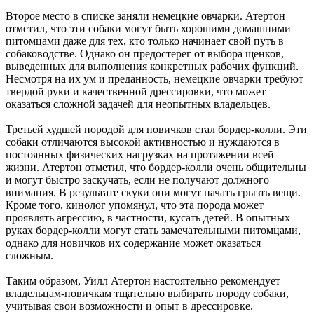
Второе место в списке заняли немецкие овчарки. Атертон
отметил, что эти собаки могут быть хорошими домашними
питомцами даже для тех, кто только начинает свой путь в
собаководстве. Однако он предостерег от выбора щенков,
выведенных для выполнения конкретных рабочих функций.
Несмотря на их ум и преданность, немецкие овчарки требуют
твердой руки и качественной дрессировки, что может
оказаться сложной задачей для неопытных владельцев.
Третьей худшей породой для новичков стал бордер-колли. Эти
собаки отличаются высокой активностью и нуждаются в
постоянных физических нагрузках на протяжении всей
жизни. Атертон отметил, что бордер-колли очень общительны
и могут быстро заскучать, если не получают должного
внимания. В результате скуки они могут начать грызть вещи.
Кроме того, кинолог упомянул, что эта порода может
проявлять агрессию, в частности, кусать детей. В опытных
руках бордер-колли могут стать замечательными питомцами,
однако для новичков их содержание может оказаться
сложным.
Таким образом, Уилл Атертон настоятельно рекомендует
владельцам-новичкам тщательно выбирать породу собаки,
учитывая свои возможности и опыт в дрессировке.