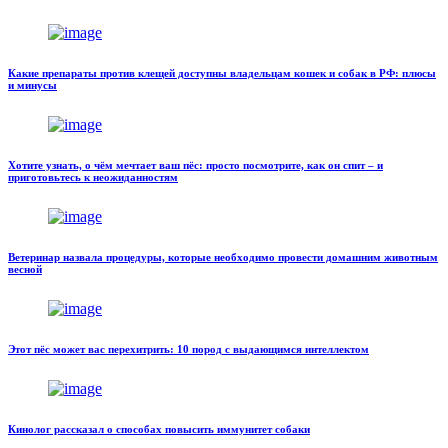
Какие препараты против клещей доступны владельцам кошек и собак в РФ: плюсы
и минусы
Хотите узнать, о чём мечтает ваш пёс: просто посмотрите, как он спит – и
приготовьтесь к неожиданностям
Ветеринар назвала процедуры, которые необходимо провести домашним животным
весной
Этот пёс может вас перехитрить: 10 пород с выдающимся интеллектом
Кинолог рассказал о способах повысить иммунитет собаки